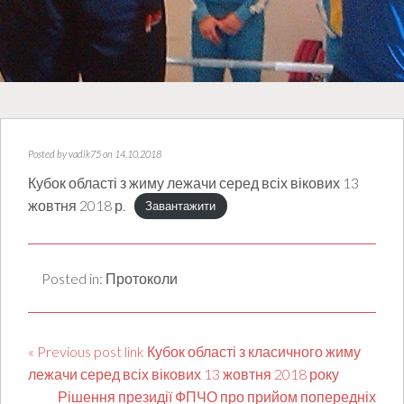
Posted by
vadik75
on 14.10.2018
Кубок області з жиму лежачи серед всіх вікових 13
жовтня 2018 р.
Завантажити
Posted in:
Протоколи
« Previous post link Кубок області з класичного жиму
лежачи серед всіх вікових 13 жовтня 2018 року
Рішення президії ФПЧО про прийом попередніх